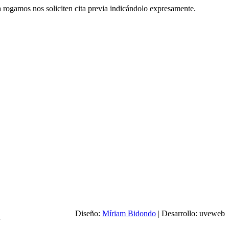
era rogamos nos soliciten cita previa indicándolo expresamente.
Diseño:
Míriam Bidondo
| Desarrollo: uveweb
7